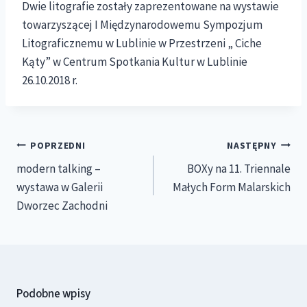
Dwie litografie zostały zaprezentowane na wystawie
towarzyszącej I Międzynarodowemu Sympozjum
Litograficznemu w Lublinie w Przestrzeni „ Ciche
Kąty” w Centrum Spotkania Kultur w Lublinie
26.10.2018 r.
Nawigacja
POPRZEDNI
NASTĘPNY
wpisu
modern talking –
BOXy na 11. Triennale
wystawa w Galerii
Małych Form Malarskich
Dworzec Zachodni
Podobne wpisy