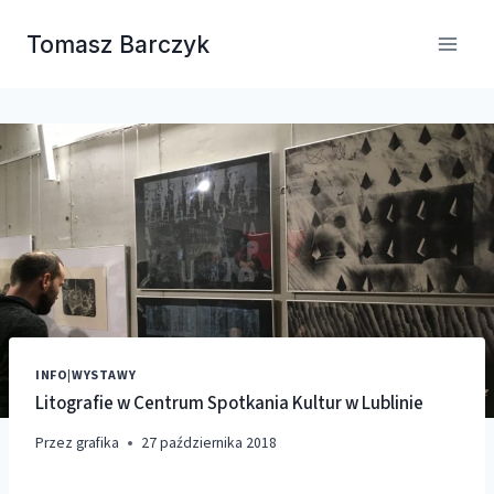
Przejdź
Tomasz Barczyk
do
treści
INFO
|
WYSTAWY
Litografie w Centrum Spotkania Kultur w Lublinie
Przez
grafika
27 października 2018