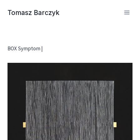
Przejdź
Tomasz Barczyk
do
treści
BOX Symptom |