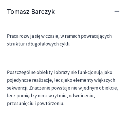
Przejdź
Tomasz Barczyk
do
treści
Praca rozwija się w czasie, w ramach powracających
struktur i długofalowych cykli.
Poszczególne obiekty i obrazy nie funkcjonują jako
pojedyncze realizacje, lecz jako elementy większych
sekwencji. Znaczenie powstaje nie w jednym obiekcie,
lecz pomiędzy nimi: w rytmie, odwróceniu,
przesunięciu i powtórzeniu.